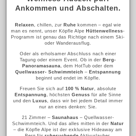
Ankommen und Abschalten.
Relaxen
, chillen, zur
Ruhe
kommen – egal wie
man es nennt, unser Köpfle Alpe
Hüttenwellness
-
Programm ist genau das Richtige nach einem Ski-
oder Wanderausflug.
Oder als erholsamer Abschluss nach einer
Tagung oder einem Event. Ob in der
Berg-
Panoramasauna
, dem HotTub oder dem
Quellwasser- Schwimmteich
–
Entspannung
beginnt und endet im Köpfle.
Freuen Sie sich auf
100 % Natur
, absolute
Entspannung
, höchsten
Genuss
für alle Sinne
und den
Luxus
, dass wir bei jedem Detail immer
nur an eines denken: Sie.
21 Zimmer –
Saunahaus
– Quellwasser-
Schwimmteich. Und das alles mitten in der
Natur
– die Köpfle Alpe ist der exklusive Hideaway am
Berg für
ruhesuchende
Aktivurlauber.