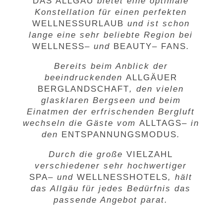
DAS ALLGÄU
bietet eine optimale
Konstellation für einen perfekten
WELLNESSURLAUB
und ist schon
lange eine sehr beliebte Region bei
WELLNESS
– und
BEAUTY
–
FANS
.
Bereits beim Anblick der
beeindruckenden
ALLGÄUER
BERGLANDSCHAFT
, den vielen
glasklaren Bergseen und beim
Einatmen der erfrischenden Bergluft
wechseln die Gäste vom
ALLTAGS
– in
den
ENTSPANNUNGSMODUS
.
Durch die große
VIELZAHL
verschiedener sehr hochwertiger
SPA
– und
WELLNESSHOTELS
, hält
das Allgäu für jedes Bedürfnis das
passende Angebot parat.