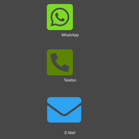

WhatsApp

Telefon

E-Mail