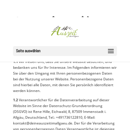
Datenschutzerklärung
1) Einleitung und
Kontaktdaten des
Verantwortlichen
Seite auswählen
1.1
Wir freuen uns, dass Sie unsere Website besuchen, und
bedanken uns für Ihr Interesse. Im Folgenden informieren wir
Sie über den Umgang mit Ihren personenbezogenen Daten
bei der Nutzung unserer Website. Personenbezogene Daten
sind hierbei alle Daten, mit denen Sie persönlich identifiziert
werden können.
1.2
Verantwortlicher für die Datenverarbeitung auf dieser
Website im Sinne der Datenschutz-Grundverordnung
(DSGVO) ist Rene Hille, Eichwald, 8, 87509 Immenstadt i.
Allgäu, Deutschland, Tel.: +491736122810, E-Mail:
kontakt@deineauszeitimallgaeu.de. Der für die Verarbeitung
von personenbezogenen Daten Verantwortliche ist diejenige