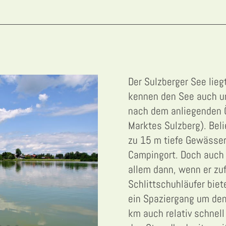
Der Sulzberger See lie
kennen den See auch u
nach dem anliegenden Ö
Marktes Sulzberg). Beli
zu 15 m tiefe Gewässer
Campingort. Doch auch i
allem dann, wenn er zufr
Schlittschuhläufer biet
ein Spaziergang um den 
km auch relativ schnell