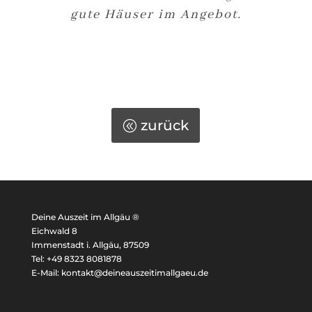
gute Häuser im Angebot.
zurück
Deine Auszeit im Allgäu ®
Eichwald 8
Immenstadt i. Allgäu, 87509
Tel: +49 8323 8081878
E-Mail: kontakt@deineauszeitimallgaeu.de