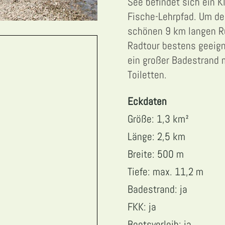
See befindet sich ein K
Fische-Lehrpfad. Um de
schönen 9 km langen R
Radtour bestens geeigne
ein großer Badestrand 
Toiletten.
Eckdaten
Größe: 1,3 km²
Länge: 2,5 km
Breite: 500 m
Tiefe: max. 11,2 m
Badestrand: ja
FKK: ja
Bootsverleih: ja