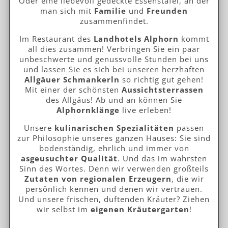
Oder eine liebevoll gedeckte Essenstafel, an der
man sich mit
Familie
und
Freunden
zusammenfindet.
Im Restaurant des
Landhotels Alphorn
kommt
all dies zusammen! Verbringen Sie ein paar
unbeschwerte und genussvolle Stunden bei uns
und lassen Sie es sich bei unseren herzhaften
Allgäuer Schmankerln
so richtig gut gehen!
Mit einer der schönsten
Aussichtsterrassen
des Allgäus! Ab und an können Sie
Alphornklänge
live erleben!
Unsere
kulinarischen Spezialitäten
passen
zur Philosophie unseres ganzen Hauses: Sie sind
bodenständig, ehrlich und immer von
asge
usuchter Qualität
. Und das im wahrsten
Sinn des Wortes. Denn wir verwenden großteils
Zutaten von regionalen Erzeugern
, die wir
persönlich kennen und denen wir vertrauen.
Und unsere frischen, duftenden Kräuter? Ziehen
wir selbst im
eigenen Kräutergarten
!