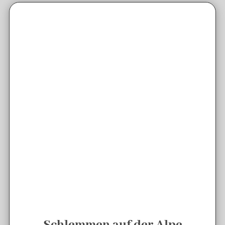
Schlemmen auf der Alpe
Nachhaltige und
regionale Speisen
für kulinarische
Höhenflüge.
Unser großes
Hüttenrestaurant
mit offenem
Küchenbereich,
geselligem Bar-Bereich
,
gemütlichem
Kamin
und zwei großen
Terrassen
, auf denen Sie im Sommer zu jeder
Tageszeit die Sonne genießen können ist der