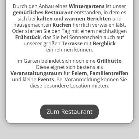
Deine Auszeit im Allgäu ®
Eichwald 8
Immenstadt i. Allgäu, 87509
Tel: +49 8323 8081878
E-Mail: kontakt@deineauszeitimallgaeu.de
Suchen