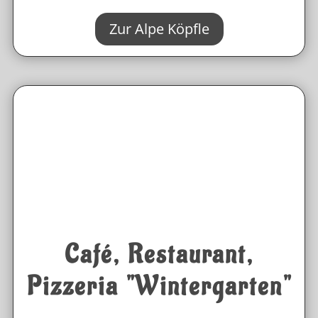
Durch den Anbau eines
Wintergartens
ist unser
gemütliches Restaurant
entstanden, in dem es
sich bei
kalten
und
warmen
Gerichten
und
hausgemachten
Kuchen
herrlich verweilen läßt.
Oder starten Sie den Tag mit einem reichhaltigen
Frühstück
, das Sie bei Sonnenschein auch auf
unserer großen
Terrasse
mit
Bergblick
einnehmen können.
Im Garten befindet sich noch eine
Grillhütte
.
Diese eignet sich bestens als
Veranstaltungsraum
für
Feiern
,
Familientreffen
und kleine
Events
. Bei Voranmeldung können Sie
diese besondere Location mieten.
Zum Restaurant