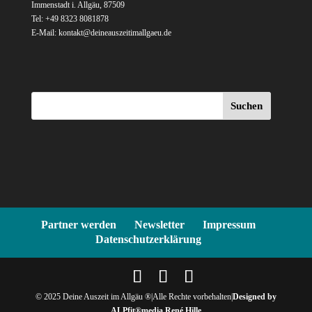
Immenstadt i. Allgäu, 87509
Tel: +49 8323 8081878
E-Mail: kontakt@deineauszeitimallgaeu.de
Suchen
Partner werden
Newsletter
Impressum
Datenschutzerklärung
© 2025 Deine Auszeit im Allgäu ®|Alle Rechte vorbehalten|
Designed by
ALPfit®media René Hille