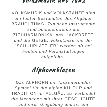
Volksmusik und Tanz
VOLKSMUSIK
und
VOLKSTÄNZE
sind
ein fester Bestandteil des Allgäuer
BRAUCHTUMS
. Typische Instrumente
sind beispielsweise die
ZIEHHARMONIKA
, das
HACKBRETT
und die
GEIGE
. Volkstänze wie der
"
SCHUHPLATTLER
"
werden oft bei
Festen und Veranstaltungen
aufgeführt.
Alphornblasen
Das
ALPHORN
ein faszinierendes
Symbol für die alpine
KULTUR
und
TRADITION
im
ALLGÄU
. Es verbindet
die Menschen mit ihrer
GESCHICHTE
und ihrer Umgebung und ist ein